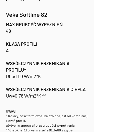
Veka Softline 82
MAX GRUBOŚĆ WYPEŁNIEŃ
48
KLASA PROFILI
A
WSPÓŁCZYNNIK PRZENIKANIA
PROFILU^
Uf od 1,0 W/m2*K
WSPÓŁCZYNNIK PRZENIKANIA CIEPŁA
Uw=0,76 W/m2*K ^^
UWAGI
^ Izolacyjność termiczna uzależniona jest od kombinacji
złożeń profili,
użytych wzmocnień oraz grubości wypełnienia
^^ dla okna RU o wymiarze 1230x1480 z szybą