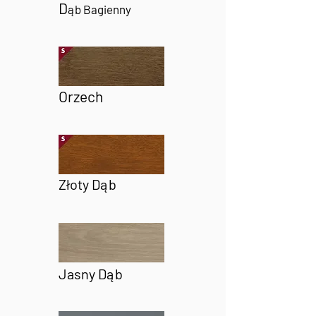
D
ąb Bagienny
Orzech
Złoty Dąb
Jasny Dąb