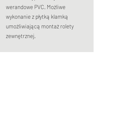
werandowe PVC. Możliwe
wykonanie z płytką klamką
umożliwiającą montaż rolety
zewnętrznej.
Kolorystyka: Biały, brązowy,
srebrny F1, Stare zloto F4.
Klamka tarasowa - balkonowa FKS