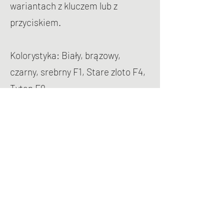
wariantach z kluczem lub z
przyciskiem.
Kolorystyka: Biały, brązowy,
czarny, srebrny F1, Stare zloto F4,
Tytan F9,
Hoppe Secustic Toulon
Model klamki stanowiący