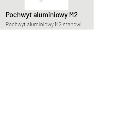
Pochwyt aluminiowy M2
Pochwyt aluminiowy M2 stanowi
opcjonalne wyposażenie drzwi
PVC. Dostępny w w wersji
obustronnej lub jednostronnej w
kombinacji z wybranym modelem
klamki.
Kolorystyka: biały, brązowy;
wymiary: wysokość 300mm,
szerokość 170mm